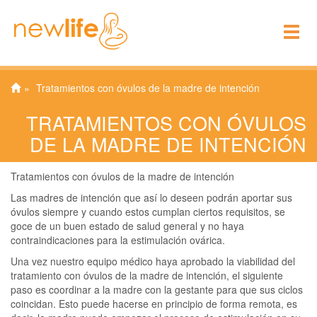
To
nav
Tratamientos con óvulos de la madre de intención
TRATAMIENTOS CON ÓVULOS
DE LA MADRE DE INTENCIÓN
Tratamientos con óvulos de la madre de intención
Las madres de intención que así lo deseen podrán aportar sus
óvulos siempre y cuando estos cumplan ciertos requisitos, se
goce de un buen estado de salud general y no haya
contraindicaciones para la estimulación ovárica.
Una vez nuestro equipo médico haya aprobado la viabilidad del
tratamiento con óvulos de la madre de intención, el siguiente
paso es coordinar a la madre con la gestante para que sus ciclos
coincidan. Esto puede hacerse en principio de forma remota, es