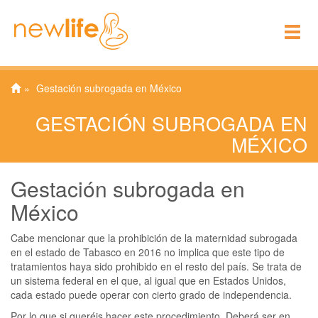
To
nav
Gestación subrogada en México
GESTACIÓN SUBROGADA EN
MÉXICO
Gestación subrogada en
México
Cabe mencionar que la prohibición de la maternidad subrogada
en el estado de Tabasco en 2016 no implica que este tipo de
tratamientos haya sido prohibido en el resto del país. Se trata de
un sistema federal en el que, al igual que en Estados Unidos,
cada estado puede operar con cierto grado de independencia.
Por lo que si queréis hacer este procedimiento. Deberá ser en